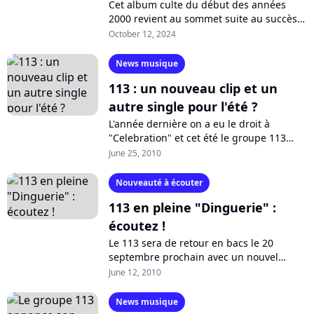
Cet album culte du début des années
2000 revient au sommet suite au succès
phénomène d'un documentaire sur Arte.
October 12, 2024
Seul problème : le disque rap n'est plus...
News musique
113 : un nouveau clip et un
autre single pour l'été ?
L'année dernière on a eu le droit à
"Celebration" et cet été le groupe 113
revient avec "We Be Hot" et "Une prise".
June 25, 2010
Respectivement un nouveau titre estival...
Nouveauté à écouter
113 en pleine "Dinguerie" :
écoutez !
Le 113 sera de retour en bacs le 20
septembre prochain avec un nouvel
album, "Universel". Rim'K, Mokobé et AP
June 12, 2010
en dévoilent actuellement le premier
extrait,...
News musique