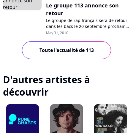
Le groupe 113 annonce son
retour
Le groupe de rap français sera de retour
dans les bacs le 20 septembre prochain
avec un album intitulé "Universel". Après
May 31, 2010
cinq années consacrées à leurs...
Toute l'actualité de 113
D'autres artistes à
découvrir