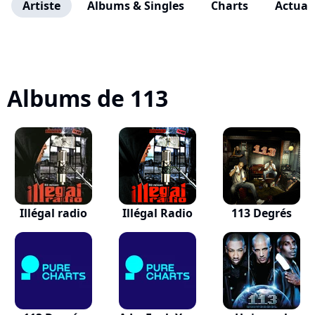
Artiste
Albums & Singles
Charts
Actuali
Albums de 113
Illégal radio
Illégal Radio
113 Degrés