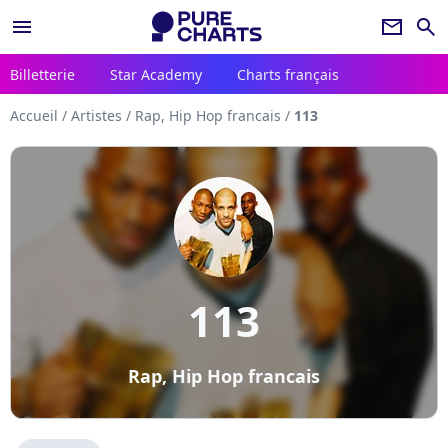
menu
newsletter
search
Billetterie
Star Academy
Charts français
Accueil
/
Artistes
/
Rap, Hip Hop francais
/
113
113
Rap, Hip Hop francais