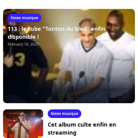
News musique
113 : le tube "Tonton du bled" enfin
disponible !
February 16, 2025
News musique
Cet album culte enfin en
streaming