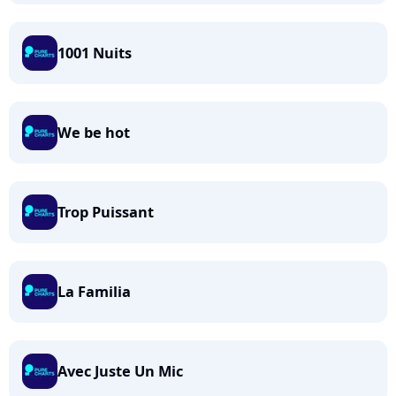
1001 Nuits
We be hot
Trop Puissant
La Familia
Avec Juste Un Mic