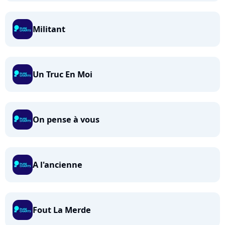
Militant
Un Truc En Moi
On pense à vous
A l'ancienne
Fout La Merde