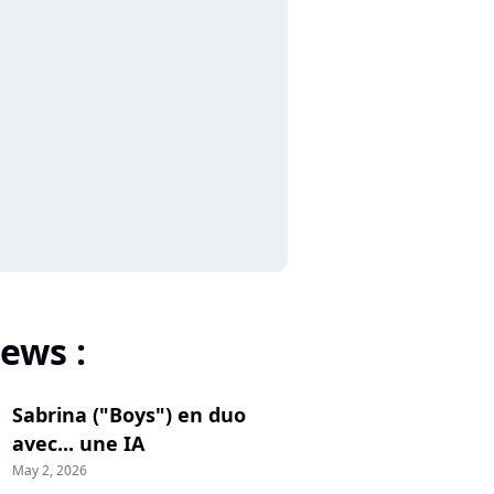
ews :
Sabrina ("Boys") en duo
avec... une IA
May 2, 2026