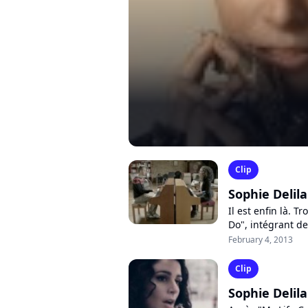
Clip
Sophie Delila
Il est enfin là. T
Do", intégrant d
Willem, la chante
February 4, 2013
Clip
Sophie Delil