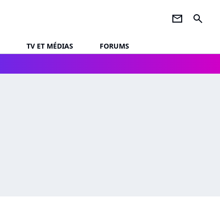
newsletter
search
TV ET MÉDIAS
FORUMS