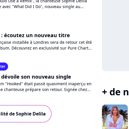
ould Use a Remix", la chanteuse Sophie Delila
e avec "What Did I Do", nouveau single au
el radiophonique....
a : écoutez un nouveau titre
çaise installée à Londres sera de retour cet été
lbum. Découvrez en exclusivité sur Pure Charts
e a...
ter
a dévoile son nouveau single
m "Hooked" était passé quasiment inaperçu en
+ de n
ne chanteuse prépare son retour. Signée chez
t de dévoiler...
lité de Sophie Delila