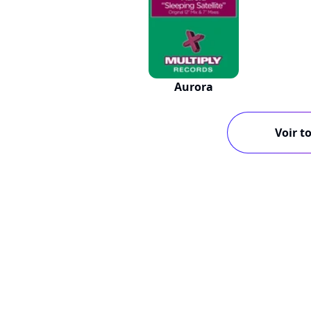
Aurora
Voir to