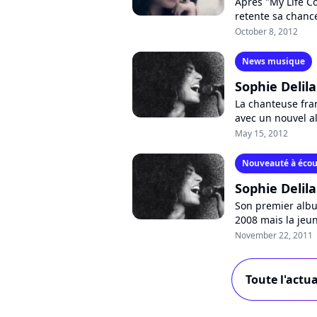
Après "My Life C
retente sa chanc
véritable potenti
October 8, 2012
News musique
Sophie Delil
La chanteuse fran
avec un nouvel a
"My Life Could Us
May 15, 2012
Nouveauté à écou
Sophie Delil
Son premier albu
2008 mais la jeu
Mercury, elle vien
November 22, 2011
Toute l'actua