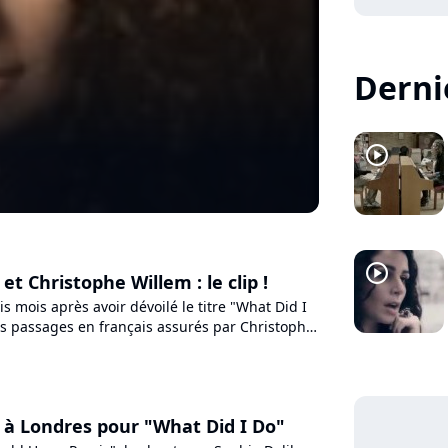
Dernie
player2
player2
 et Christophe Willem : le clip !
rois mois après avoir dévoilé le titre "What Did I
es passages en français assurés par Christophe
use...
a à Londres pour "What Did I Do"