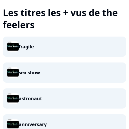
Les titres les + vus de the
feelers
fragile
sex show
astronaut
anniversary