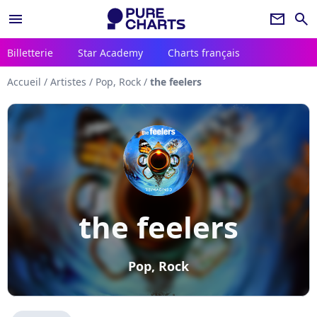
menu
newsletter
search
Billetterie
Star Academy
Charts français
Accueil
/
Artistes
/
Pop, Rock
/
the feelers
the feelers
Pop, Rock