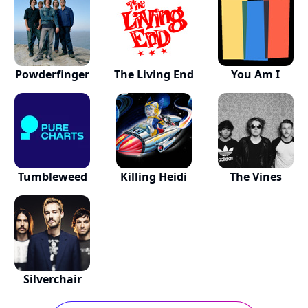
Powderfinger
The Living End
You Am I
Tumbleweed
Killing Heidi
The Vines
Silverchair