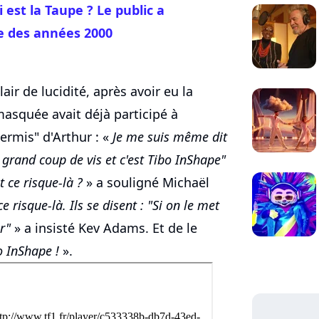
 est la Taupe ? Le public a
e des années 2000
lair de lucidité, après avoir eu la
masquée avait déjà participé à
ermis" d'Arthur : «
Je me suis même dit
n grand coup de vis et c'est Tibo InShape"
t ce risque-là ?
» a souligné Michaël
e risque-là. Ils se disent : "Si on le met
r"
» a insisté Kev Adams. Et de le
o InShape !
».