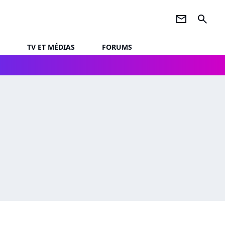
newsletter
search
TV ET MÉDIAS
FORUMS