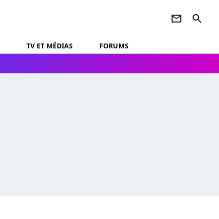
newsletter
search
TV ET MÉDIAS
FORUMS