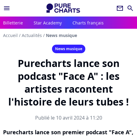
menu
newsletter
search
Billetterie
Star Academy
Charts français
Accueil
/
Actualités
/
News musique
News musique
Purecharts lance son
podcast "Face A" : les
artistes racontent
l'histoire de leurs tubes !
Publié le 10 avril 2024 à 11:20
Purecharts lance son premier podcast "Face A",