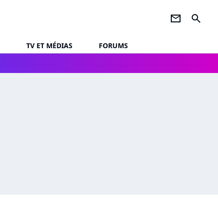
newsletter
search
TV ET MÉDIAS
FORUMS