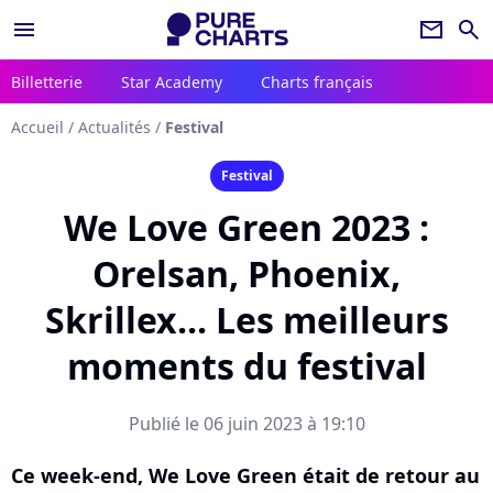
menu
newsletter
search
Billetterie
Star Academy
Charts français
Accueil
/
Actualités
/
Festival
Festival
We Love Green 2023 :
Orelsan, Phoenix,
Skrillex... Les meilleurs
moments du festival
Publié le 06 juin 2023 à 19:10
Ce week-end, We Love Green était de retour au