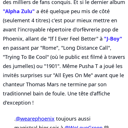
des milliers de fans conquis. Et si le dernier album
"Alpha Zulu"
a été quelque peu mis de côté
(seulement 4 titres) c'est pour mieux mettre en
avant l'incroyable répertoire d'orfèvrerie pop de
Phoenix, allant de "If I Ever Feel Better" à
"J-Boy"
en passant par "Rome", "Long Distance Call",
"Trying To Be Cool" (où le public est filmé à travers
des jumelles) ou "1901". Même Pusha T a joué les
invités surprises sur "All Eyes On Me" avant que le
chanteur Thomas Mars ne termine par son
traditionnel bain de foule. Une tête d'affiche
d'exception !
.
@wearephoenix
toujours aussi
magistral hier soir à
@WeLoveGreen
💚