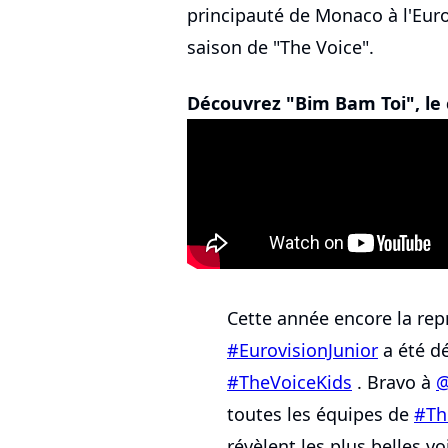
principauté de Monaco à l'Euro
saison de "The Voice".
Découvrez "Bim Bam Toi", le c
Cette année encore la repr
#EurovisionJunior
a été d
#TheVoiceKids
. Bravo à
@
toutes les équipes de
#Th
révèlent les plus belles v