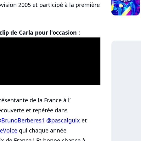
vision 2005 et participé à la première
lip de Carla pour l'occasion :
ésentante de la France à l’
écouverte et repérée dans
BrunoBerberes1
@pascalguix
et
eVoice
qui chaque année
oix de France ! Et bonne chance à