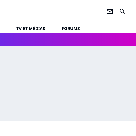
newsletter
search
TV ET MÉDIAS
FORUMS