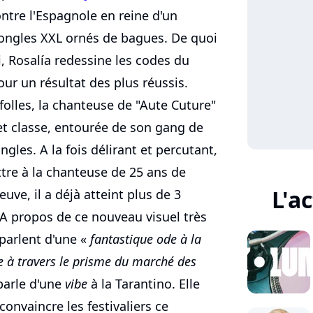
ontre l'Espagnole en reine d'un
 ongles XXL ornés de bagues. De quoi
i, Rosalía redessine les codes du
ur un résultat des plus réussis.
 folles, la chanteuse de "Aute Cuture"
 et classe, entourée de son gang de
ongles. A la fois délirant et percutant,
tre à la chanteuse de 25 ans de
L'a
uve, il a déjà atteint plus de 3
. A propos de ce nouveau visuel très
 parlent d'une «
fantastique ode à la
e à travers le prisme du marché des
 parle d'une
vibe
à la Tarantino. Elle
convaincre les festivaliers ce