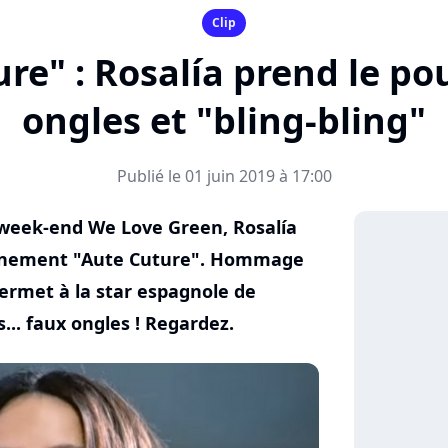
Clip
ure" : Rosalía prend le po
ongles et "bling-bling"
Publié le 01 juin 2019 à 17:00
 week-end We Love Green, Rosalía
vénement "Aute Cuture". Hommage
permet à la star espagnole de
... faux ongles ! Regardez.