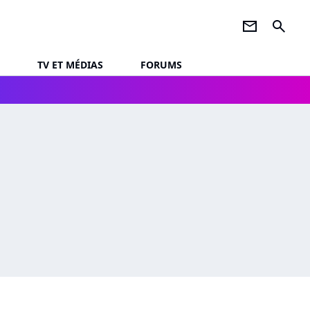
newsletter
search
TV ET MÉDIAS
FORUMS