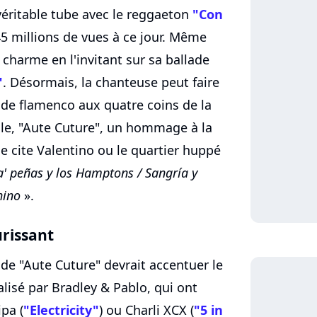
véritable tube avec le reggaeton
"Con
45 millions de vues à ce jour. Même
charme en l'invitant sur sa ballade
"
. Désormais, la chanteuse peut faire
 de flamenco aux quatre coins de la
le, "Aute Cuture", un hommage à la
le cite Valentino ou le quartier huppé
' peñas y los Hamptons / Sangría y
hino
».
rissant
p de "Aute Cuture" devrait accentuer le
alisé par Bradley & Pablo, qui ont
ipa (
"Electricity"
) ou Charli XCX (
"5 in