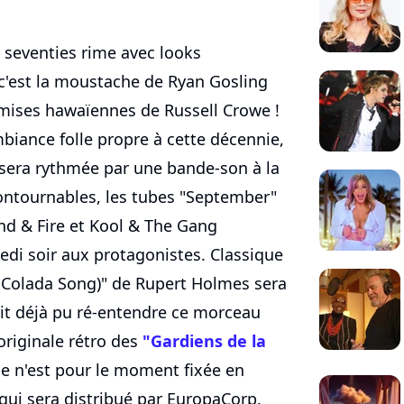
seventies rime avec looks
, c'est la moustache de Ryan Gosling
hemises hawaïennes de Russell Crowe !
mbiance folle propre à cette décennie,
sera rythmée par une bande-son à la
contournables, les tubes "September"
nd & Fire et Kool & The Gang
edi soir aux protagonistes. Classique
a Colada Song)" de Rupert Holmes sera
ait déjà pu ré-entendre ce morceau
originale rétro des
"Gardiens de la
ie n'est pour le moment fixée en
qui sera distribué par EuropaCorp.