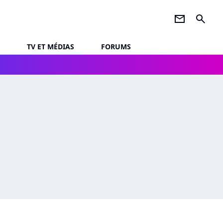
newsletter
search
TV ET MÉDIAS
FORUMS