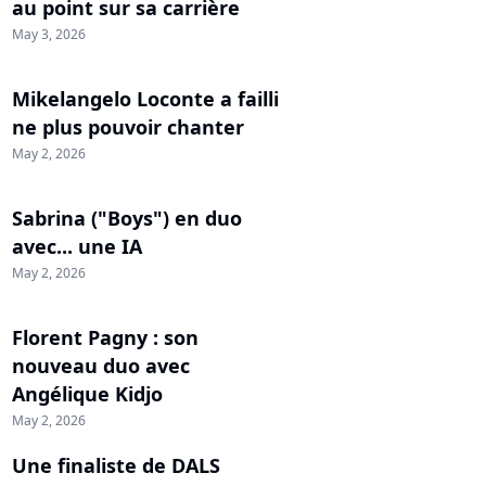
au point sur sa carrière
May 3, 2026
Mikelangelo Loconte a failli
ne plus pouvoir chanter
May 2, 2026
Sabrina ("Boys") en duo
avec... une IA
May 2, 2026
Florent Pagny : son
nouveau duo avec
Angélique Kidjo
May 2, 2026
Une finaliste de DALS