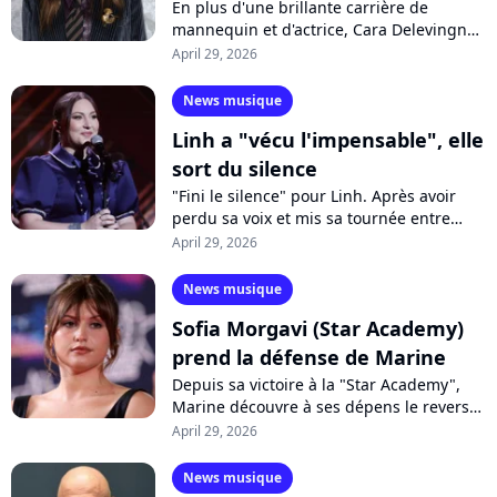
En plus d'une brillante carrière de
mannequin et d'actrice, Cara Delevingne
se lance officiellement dans la musique
April 29, 2026
en proposant deux singles inédits....
News musique
Linh a "vécu l'impensable", elle
sort du silence
"Fini le silence" pour Linh. Après avoir
perdu sa voix et mis sa tournée entre
parenthèses, la chanteuse prend la
April 29, 2026
parole sur Instagram afin de donner...
News musique
Sofia Morgavi (Star Academy)
prend la défense de Marine
Depuis sa victoire à la "Star Academy",
Marine découvre à ses dépens le revers
de la célébrité. Cible de critiques
April 29, 2026
constantes sur les réseaux sociaux,...
News musique