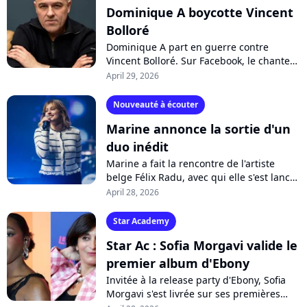
Dominique A boycotte Vincent
Bolloré
Dominique A part en guerre contre
Vincent Bolloré. Sur Facebook, le chanteur
français annonce qu'il ne se produira
April 29, 2026
plus dans les salles de concerts tenues...
Nouveauté à écouter
Marine annonce la sortie d'un
duo inédit
Marine a fait la rencontre de l'artiste
belge Félix Radu, avec qui elle s'est lancé
un défi en créant la chanson "On m'avait
April 28, 2026
dit" en seulement une heure....
Star Academy
Star Ac : Sofia Morgavi valide le
premier album d'Ebony
Invitée à la release party d'Ebony, Sofia
Morgavi s'est livrée sur ses premières