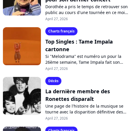
Dorothée a pris le temps de retrouver son
public au cours d'une tournée en ce mois
d'avril. Émue, la chanteuse n'a pu retenir
April 27, 2026
ses larmes durant le dernier...
Charts français
Top Singles : Tame Impala
cartonne
Si "Melodrama" est numéro un pour la
26ème semaine, Tame Impala fait son
entrée dans le top 10 pour la première
April 27, 2026
fois de sa carrière. En parallèle, Justin...
Décès
La dernière membre des
Ronettes disparaît
Une page de l'histoire de la musique se
tourne avec la disparition définitive des
Ronettes. Seule membre encore en vie du
April 27, 2026
mythique groupe féminin, Nedra...
Charts français