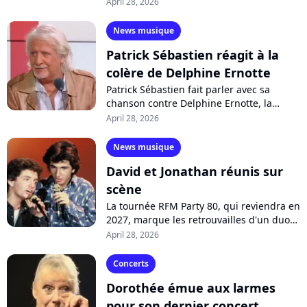
impressions. Fan de son ancienne élève
April 28, 2026
de la "Star Academy", elle valide...
News musique
Patrick Sébastien réagit à la
colère de Delphine Ernotte
Patrick Sébastien fait parler avec sa
chanson contre Delphine Ernotte, la
patronne de France Télévisions. Si cette
April 28, 2026
dernière annonce vouloir porter plainte,...
News musique
David et Jonathan réunis sur
scène
La tournée RFM Party 80, qui reviendra en
2027, marque les retrouvailles d'un duo
culte des années 80 : David et Jonathan !
April 28, 2026
Invités dans "Télématin",...
Concerts
Dorothée émue aux larmes
pour son dernier concert