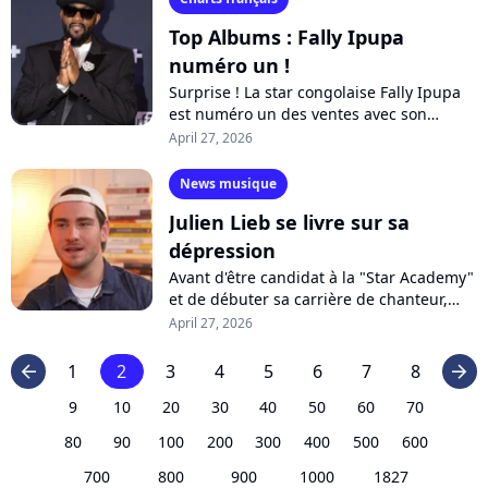
Top Albums : Fally Ipupa
numéro un !
Surprise ! La star congolaise Fally Ipupa
est numéro un des ventes avec son
nouvel album "XX", à quelques jours de
April 27, 2026
ses concerts au Stade de France. Une...
News musique
Julien Lieb se livre sur sa
dépression
Avant d'être candidat à la "Star Academy"
et de débuter sa carrière de chanteur,
Julien Lieb a traversé quelques épreuves
April 27, 2026
difficiles. Le jeune artiste...
1
2
3
4
5
6
7
8
arrow_left
arrow_right
9
10
20
30
40
50
60
70
80
90
100
200
300
400
500
600
700
800
900
1000
1827