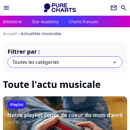
menu
newsletter
search
Billetterie
Star Academy
Charts français
Accueil
/
Actualités musicales
Filtrer par :
Toutes les catégories
chevron_bot
Toute l'actu musicale
Playlist
Notre playlist coups de coeur du mois d'avril
April 30, 2026