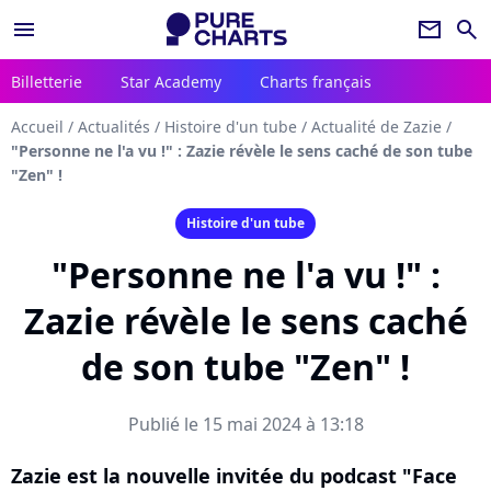
menu
newsletter
search
Billetterie
Star Academy
Charts français
Accueil
/
Actualités
/
Histoire d'un tube
/
Actualité de Zazie
/
"Personne ne l'a vu !" : Zazie révèle le sens caché de son tube
"Zen" !
Histoire d'un tube
"Personne ne l'a vu !" :
Zazie révèle le sens caché
de son tube "Zen" !
Publié le 15 mai 2024 à 13:18
Zazie est la nouvelle invitée du podcast "Face