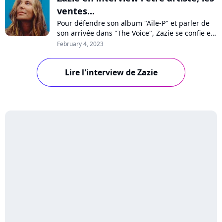
ventes...
Pour défendre son album "Aile-P" et parler de
son arrivée dans "The Voice", Zazie se confie en
interview à Purecharts sur l'exercice de la
February 4, 2023
promotion, comment le métier d'artiste a
changé, sa chanson politique "Couleur", les
Lire l'interview de Zazie
Victoires de la Musique ou encore le choc des
générations avec Bigflo & Oli.