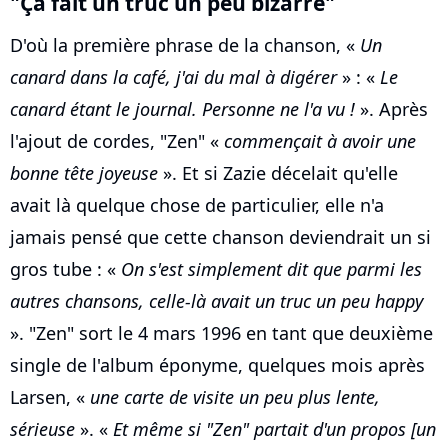
"Ça fait un truc un peu bizarre"
D'où la première phrase de la chanson, «
Un
canard dans la café, j'ai du mal à digérer
» : «
Le
canard étant le journal. Personne ne l'a vu !
». Après
l'ajout de cordes, "Zen" «
commençait à avoir une
bonne tête joyeuse
». Et si Zazie décelait qu'elle
avait là quelque chose de particulier, elle n'a
jamais pensé que cette chanson deviendrait un si
gros tube : «
On s'est simplement dit que parmi les
autres chansons, celle-là avait un truc un peu happy
». "Zen" sort le 4 mars 1996 en tant que deuxième
single de l'album éponyme, quelques mois après
Larsen, «
une carte de visite un peu plus lente,
sérieuse
». «
Et même si "Zen" partait d'un propos [un