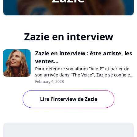
Zazie en interview
Zazie en interview : être artiste, les
ventes...
Pour défendre son album "Aile-P" et parler de
son arrivée dans "The Voice", Zazie se confie en
interview à Purecharts sur l'exercice de la
February 4, 2023
promotion, comment le métier d'artiste a
changé, sa chanson politique "Couleur", les
Lire l'interview de Zazie
Victoires de la Musique ou encore le choc des
générations avec Bigflo & Oli.