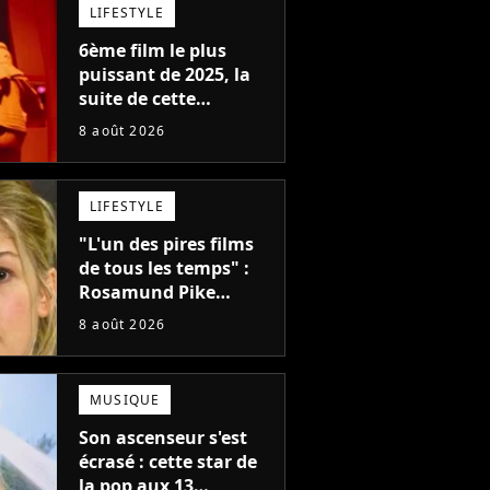
LIFESTYLE
6ème film le plus
puissant de 2025, la
suite de cette
franchise culte est
8 août 2026
menacée : le
réalisateur claque la
porte pour "différends
LIFESTYLE
créatifs"
"L'un des pires films
de tous les temps" :
Rosamund Pike
pensait que ce film
8 août 2026
d'action de science-
fiction avec Dwayne
Johnson mettrait fin à
MUSIQUE
sa carrière
Son ascenseur s'est
écrasé : cette star de
la pop aux 13