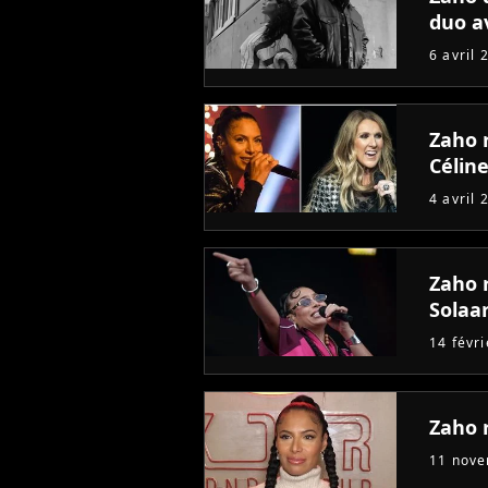
duo a
6 avril 
Zaho r
Célin
4 avril 
Zaho 
Solaa
14 févr
Zaho 
11 nov