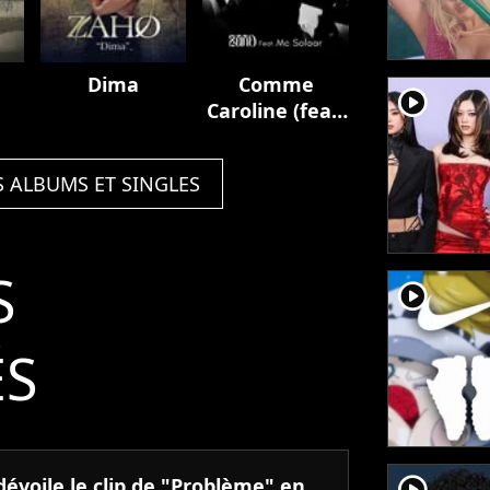
Dima
Comme
player2
Caroline (feat.
MC Solaar)
S ALBUMS ET SINGLES
S
player2
ÉS
player2
évoile le clip de "Problème" en