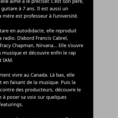
lle aime à le préciser. C’est son père,
 guitare à 7 ans. Il est aussi un
 mère est professeur à l’université.
tare en autodidacte, elle reproduit
a radio. D’abord Francis Cabrel,
, Tracy Chapman,
Nirvana
… Elle s’ouvre
 musique et découvre enfin le rap
t
IAM
.
rtent vivre au Canada. Là bas, elle
t en faisant de la musique. Puis la
ncontre des producteurs, découvre le
à poser sa voix sur quelques
featurings.