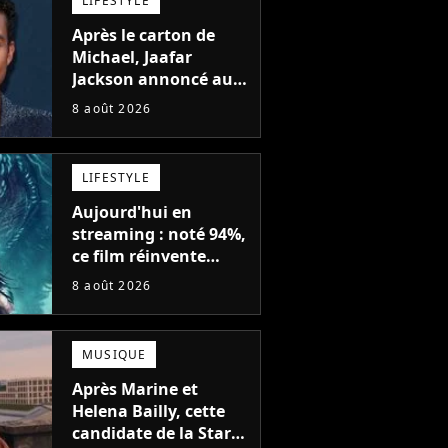
LIFESTYLE
Après le carton de
Michael, Jaafar
Jackson annoncé au
casting d'un film
8 août 2026
d'action avec Will
Smith
LIFESTYLE
Aujourd'hui en
streaming : noté 94%,
ce film réinvente
complètement cette
8 août 2026
franchise de science-
fiction vieille de 40
ans
MUSIQUE
Après Marine et
Helena Bailly, cette
candidate de la Star