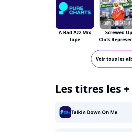
A Bad Azz Mix
Screwed U
Tape
Click Represe
Voir tous les a
Les titres les 
Talkin Down On Me