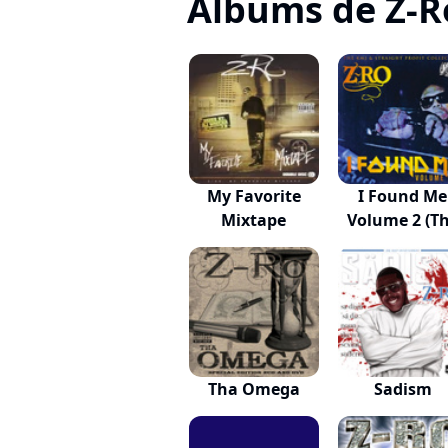
Albums de Z-R
My Favorite
I Found Me
Mixtape
Volume 2 (T
KMJ...
Tha Omega
Sadism