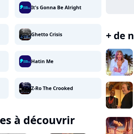
It's Gonna Be Alright
+ de n
Ghetto Crisis
Hatin Me
Z-Ro The Crooked
tes à découvrir