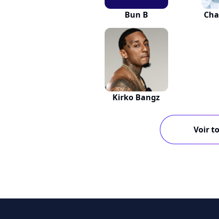
Bun B
Cha
Kirko Bangz
Voir to