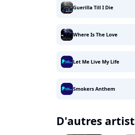
Guerilla Till I Die
Where Is The Love
Let Me Live My Life
Smokers Anthem
D'autres artis