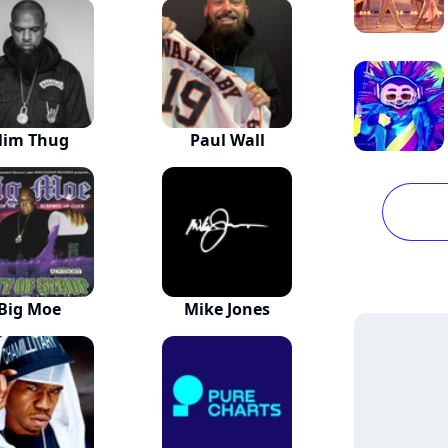
lim Thug
Paul Wall
Big Moe
Mike Jones