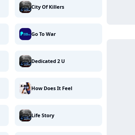
City Of Killers
Go To War
Dedicated 2 U
How Does It Feel
Life Story