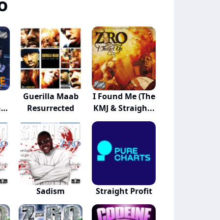
o
Guerilla Maab
I Found Me (The
he
Resurrected
KMJ & Straigh...
Sadism
Straight Profit