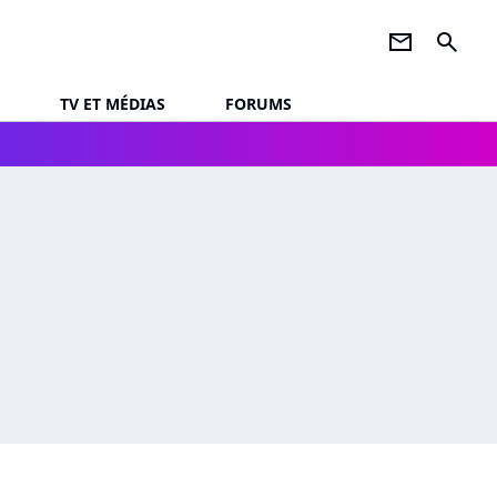
newsletter
search
TV ET MÉDIAS
FORUMS