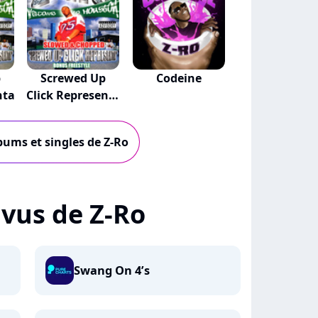
p
Screwed Up
Codeine
nta
Click Representa
:...
lbums et singles de Z-Ro
+ vus de Z-Ro
Swang On 4’s