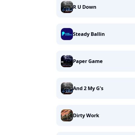
R U Down
Steady Ballin
Paper Game
And 2 My G's
Dirty Work