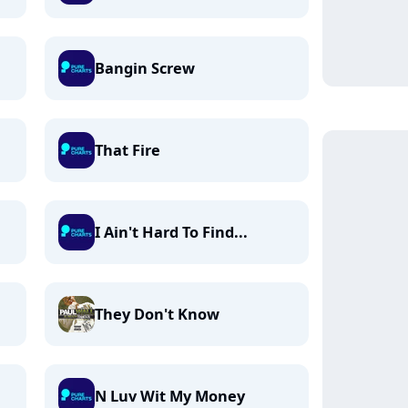
Bangin Screw
That Fire
I Ain't Hard To Find...
They Don't Know
N Luv Wit My Money