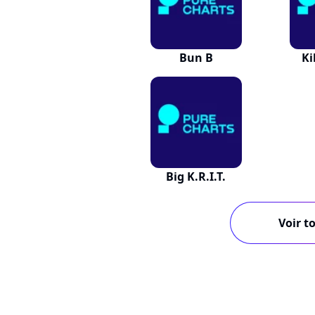
Bun B
Ki
Big K.R.I.T.
Voir to