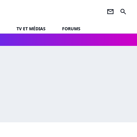
newsletter
search
TV ET MÉDIAS
FORUMS