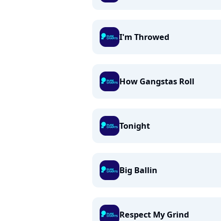
I'm Throwed
How Gangstas Roll
Tonight
Big Ballin
Respect My Grind