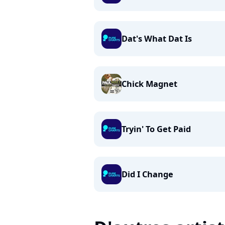
Dat's What Dat Is
Chick Magnet
Tryin' To Get Paid
Did I Change