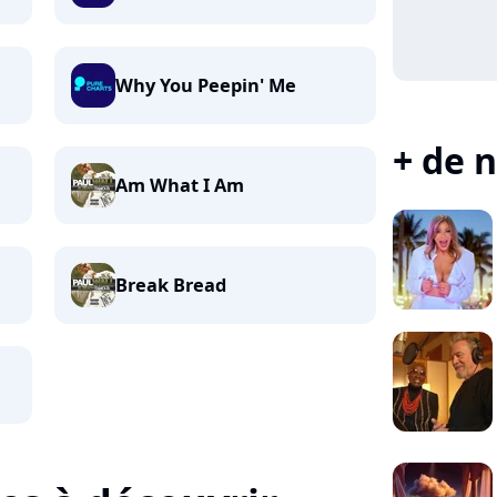
Why You Peepin' Me
+ de n
Am What I Am
Break Bread