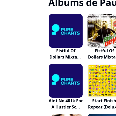
Albums de Pau
Fistful Of
Fistful Of
Dollars Mixtape
Dollars Mixt
(2...
(2...
Aint No 401k For
Start Finis
A Hustler Sc...
Repeat (Delu