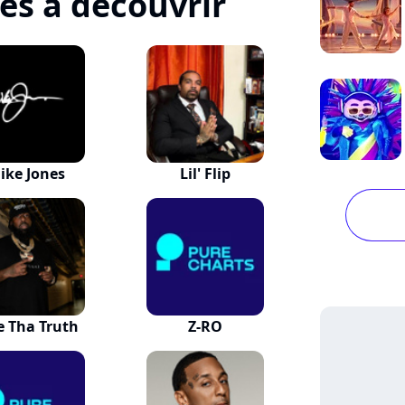
tes à découvrir
ike Jones
Lil' Flip
e Tha Truth
Z-RO