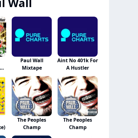
l Wall
Paul Wall
Aint No 401k For
ape
Mixtape
A Hustler
h
The Peoples
The Peoples
xe)
Champ
Champ