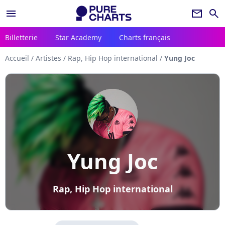
menu
newsletter
search
Billetterie
Star Academy
Charts français
Accueil
/
Artistes
/
Rap, Hip Hop international
/
Yung Joc
Yung Joc
Rap, Hip Hop international