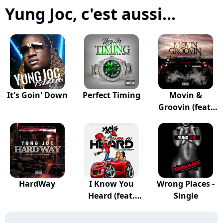
Yung Joc, c'est aussi...
It's Goin' Down
Perfect Timing
Movin &
Groovin (feat.
Polo 2G)
HardWay
I Know You
Wrong Places -
Heard (feat.
Single
Blvd...