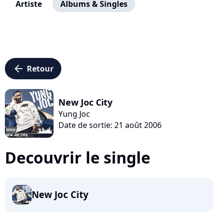
Artiste
Albums & Singles
arrow_left
Retour
New Joc City
Yung Joc
Date de sortie: 21 août 2006
Decouvrir le single
New Joc City