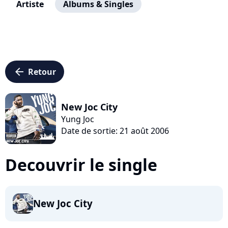
Artiste
Albums & Singles
arrow_left
Retour
New Joc City
Yung Joc
Date de sortie: 21 août 2006
Decouvrir le single
New Joc City