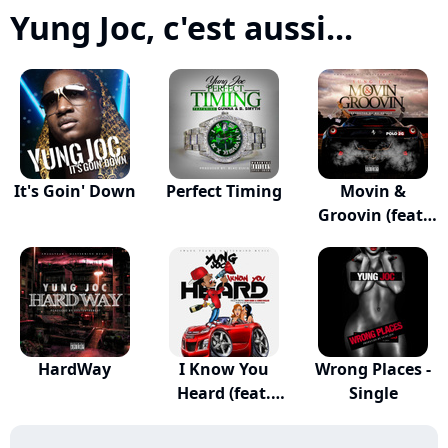
Yung Joc, c'est aussi...
It's Goin' Down
Perfect Timing
Movin &
Groovin (feat.
Polo 2G)
HardWay
I Know You
Wrong Places -
Heard (feat.
Single
Blvd...