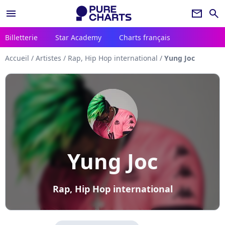
menu
newsletter
search
Billetterie
Star Academy
Charts français
Accueil
/
Artistes
/
Rap, Hip Hop international
/
Yung Joc
Yung Joc
Rap, Hip Hop international