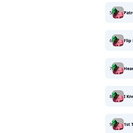
5
Pat
6
Flip
7
Hea
8
I Kn
9
1st 