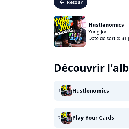
arrow_left
Retour
Hustlenomics
Yung Joc
Date de sortie: 31 j
Découvrir l'a
Hustlenomics
1
Play Your Cards
2