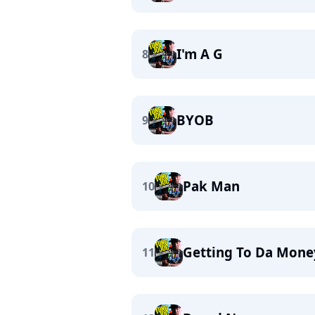
I'm A G
8
BYOB
9
Pak Man
10
Getting To Da Mone
11