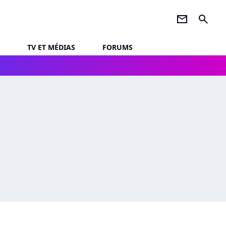
newsletter
search
TV ET MÉDIAS
FORUMS