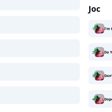
Joc
1
I'm
2
Do Y
3
Don'
4
Dop