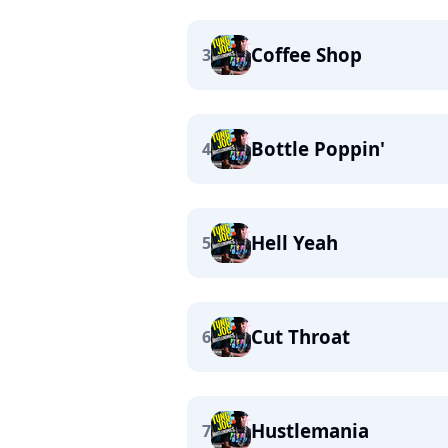
Coffee Shop
3
Bottle Poppin'
4
Hell Yeah
5
Cut Throat
6
Hustlemania
7