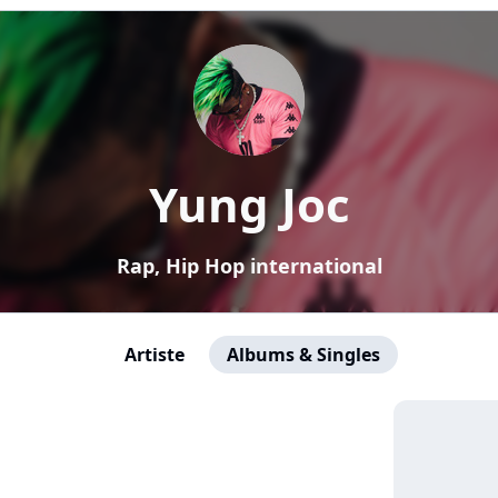
Yung Joc
Rap, Hip Hop international
Artiste
Albums & Singles