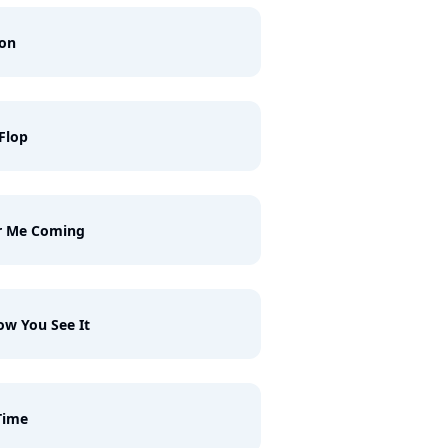
ron
 Flop
r Me Coming
ow You See It
Time