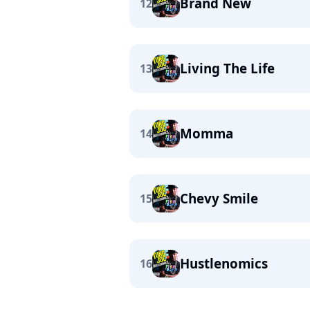
Brand New
12
Living The Life
13
Momma
14
Chevy Smile
15
Hustlenomics
16