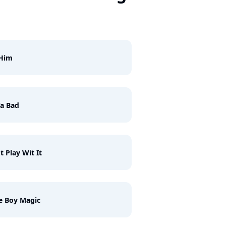
 Him
a Bad
t Play Wit It
e Boy Magic