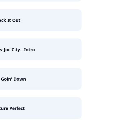
ck It Out
 Joc City - Intro
s Goin' Down
ture Perfect