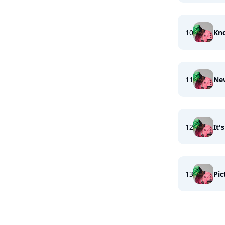
10
Kno
11
New
12
It'
13
Pic