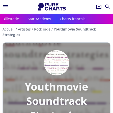
menu
newsletter
search
Billetterie
Star Academy
Charts français
Accueil
/
Artistes
/
Rock inde
/
Youthmovie Soundtrack
Strategies
Youthmovie
Soundtrack