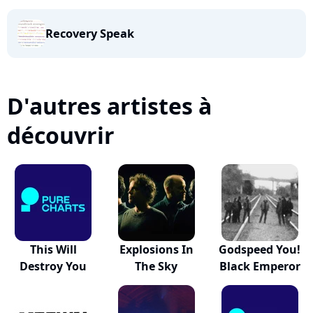
Recovery Speak
D'autres artistes à
découvrir
This Will
Explosions In
Godspeed You!
Destroy You
The Sky
Black Emperor