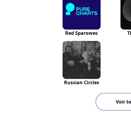
Red Sparowes
T
Russian Circles
Voir to