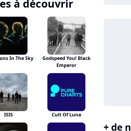
tes à découvrir
ions In The Sky
Godspeed You! Black
Emperor
ISIS
Cult Of Luna
+ de n