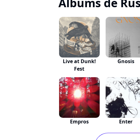
Albums de Russ
Live at Dunk!
Gnosis
Fest
Empros
Enter