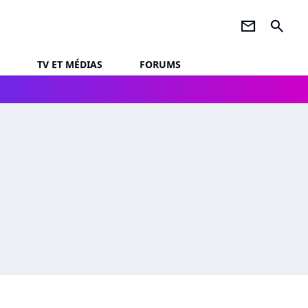
newsletter
search
TV ET MÉDIAS
FORUMS