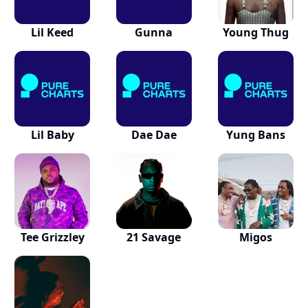
Lil Keed
Gunna
Young Thug
Lil Baby
Dae Dae
Yung Bans
Tee Grizzley
21 Savage
Migos