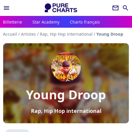
menu
newsletter
search
Billetterie
Star Academy
Charts français
Accueil
/
Artistes
/
Rap, Hip Hop international
/
Young Droop
Young Droop
Rap, Hip Hop international