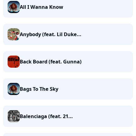
All I Wanna Know
Anybody (feat. Lil Duke...
Back Board (feat. Gunna)
Bags To The Sky
Balenciaga (feat. 21...