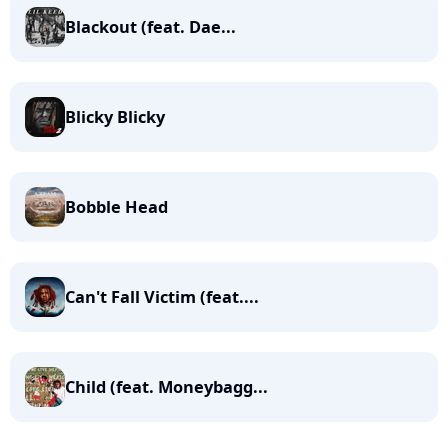
Blackout (feat. Dae...
Blicky Blicky
Bobble Head
Can't Fall Victim (feat....
Child (feat. Moneybagg...