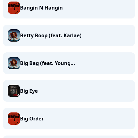
Bangin N Hangin
Betty Boop (feat. Karlae)
Big Bag (feat. Young...
Big Eye
Big Order