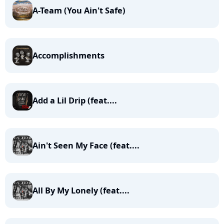
A-Team (You Ain't Safe)
Accomplishments
Add a Lil Drip (feat....
Ain't Seen My Face (feat....
All By My Lonely (feat....