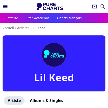
menu
newsletter
search
Billetterie
Star Academy
Charts français
Accueil
/
Artistes
/
Lil Keed
Lil Keed
Artiste
Albums & Singles