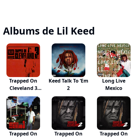
Albums de Lil Keed
Trapped On
Keed Talk To ‘Em
Long Live
Cleveland 3
2
Mexico
(Deluxe)
Trapped On
Trapped On
Trapped On