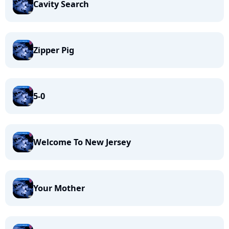
Cavity Search
Zipper Pig
5-0
Welcome To New Jersey
Your Mother