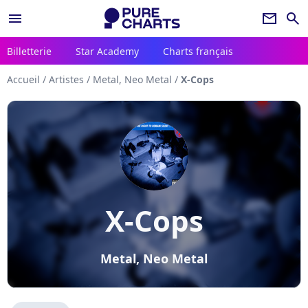
menu
newsletter
search
Billetterie
Star Academy
Charts français
Accueil
/
Artistes
/
Metal, Neo Metal
/
X-Cops
X-Cops
Metal, Neo Metal