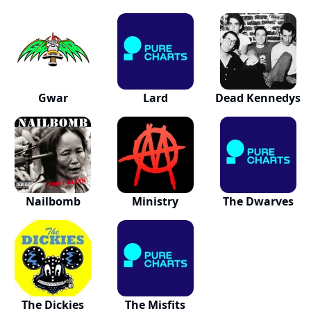
Gwar
Lard
Dead Kennedys
Nailbomb
Ministry
The Dwarves
The Dickies
The Misfits