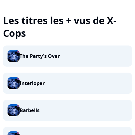
Les titres les + vus de X-
Cops
The Party's Over
Interloper
Barbells