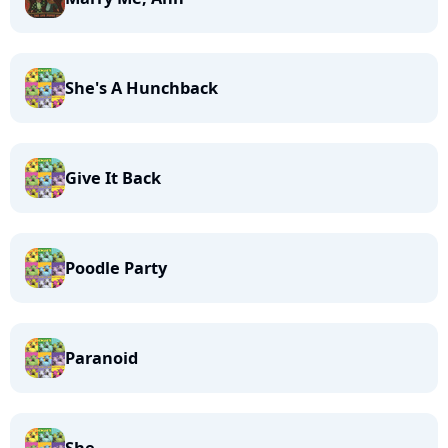
She's A Hunchback
Give It Back
Poodle Party
Paranoid