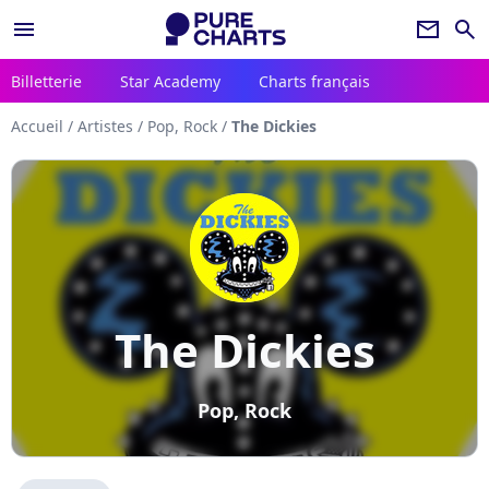
menu
newsletter
search
Billetterie
Star Academy
Charts français
Accueil
/
Artistes
/
Pop, Rock
/
The Dickies
The Dickies
Pop, Rock