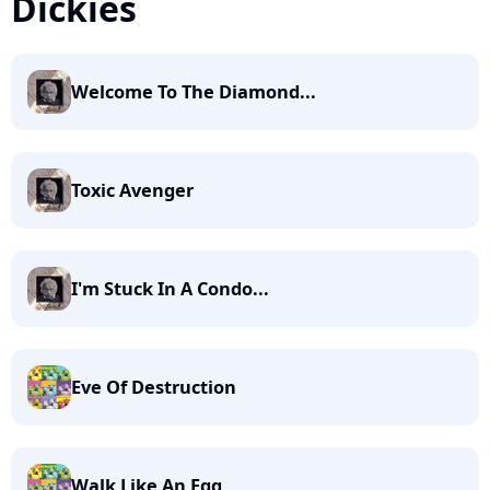
Dickies
Welcome To The Diamond...
Toxic Avenger
I'm Stuck In A Condo...
Eve Of Destruction
Walk Like An Egg