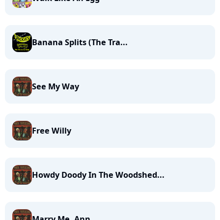
Banana Splits (The Tra...
See My Way
Free Willy
Howdy Doody In The Woodshed...
Marry Me, Ann