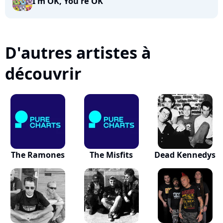
I'm OK, You're OK
D'autres artistes à
découvrir
The Ramones
The Misfits
Dead Kennedys