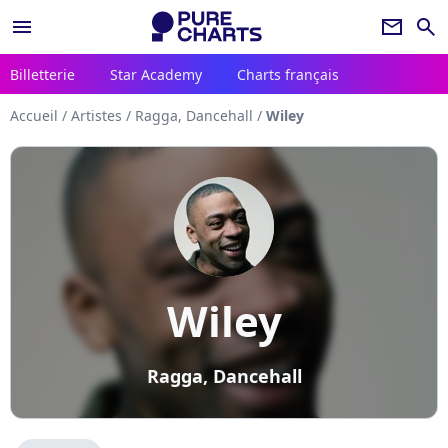
menu
newsletter
search
Billetterie
Star Academy
Charts français
Accueil
/
Artistes
/
Ragga, Dancehall
/
Wiley
Wiley
Ragga, Dancehall