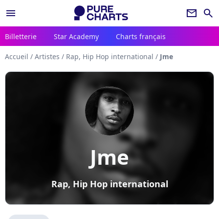
menu
newsletter
search
Billetterie
Star Academy
Charts français
Accueil
/
Artistes
/
Rap, Hip Hop international
/
Jme
Jme
Rap, Hip Hop international