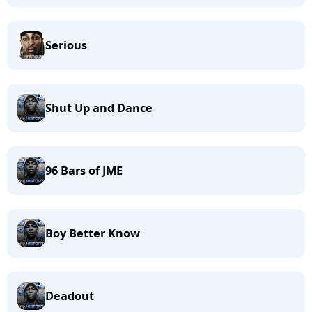
Serious
Shut Up and Dance
96 Bars of JME
Boy Better Know
Deadout