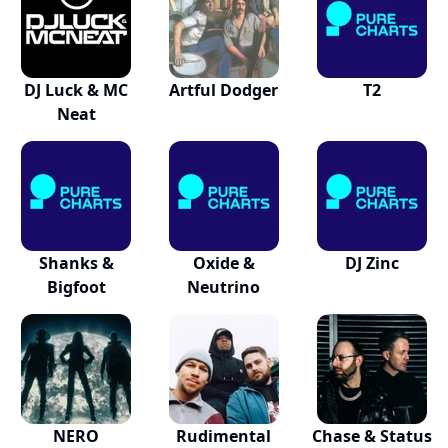
DJ Luck & MC
Artful Dodger
T2
Neat
Shanks &
Oxide &
DJ Zinc
Bigfoot
Neutrino
NERO
Rudimental
Chase & Status