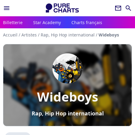
menu
newsletter
search
Billetterie
Star Academy
Charts français
Accueil
/
Artistes
/
Rap, Hip Hop international
/
Wideboys
Wideboys
Rap, Hip Hop international