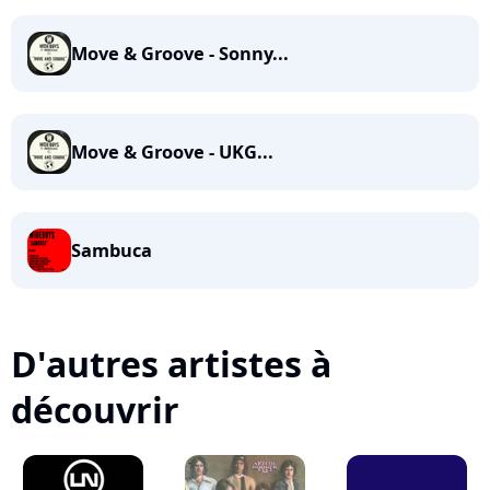
Move & Groove - Sonny...
Move & Groove - UKG...
Sambuca
D'autres artistes à
découvrir