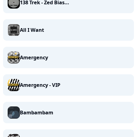
138 Trek - Zed Bias...
All I Want
Amergency
Amergency - VIP
Bambambam