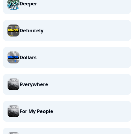
Deeper
Definitely
Dollars
Everywhere
For My People