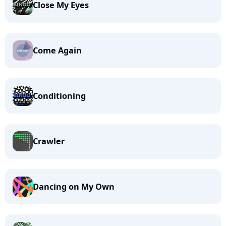
Close My Eyes
Come Again
Conditioning
Crawler
Dancing on My Own