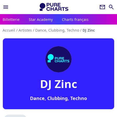
menu
newsletter
search
Billetterie
Star Academy
Charts français
Accueil
/
Artistes
/
Dance, Clubbing, Techno
/
DJ Zinc
DJ Zinc
Dance, Clubbing, Techno