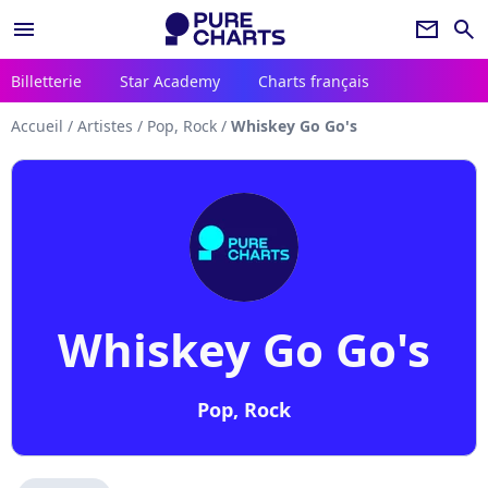
menu
newsletter
search
Billetterie
Star Academy
Charts français
Accueil
/
Artistes
/
Pop, Rock
/
Whiskey Go Go's
Whiskey Go Go's
Pop, Rock