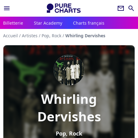
menu
newsletter
search
Billetterie
Star Academy
Charts français
Accueil
/
Artistes
/
Pop, Rock
/
Whirling Dervishes
Whirling
Dervishes
Pop, Rock