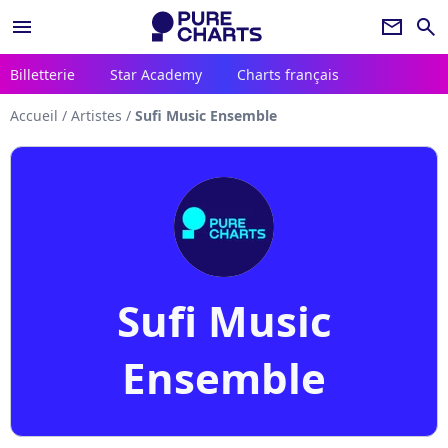
menu
newsletter
search
Billetterie
Star Academy
Charts français
Accueil
/
Artistes
/
Sufi Music Ensemble
Sufi Music
Ensemble