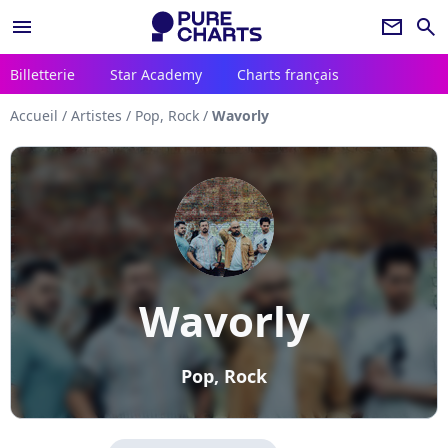
menu
newsletter
search
Billetterie
Star Academy
Charts français
Accueil
/
Artistes
/
Pop, Rock
/
Wavorly
Wavorly
Pop, Rock