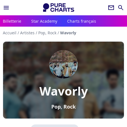
menu
newsletter
search
Billetterie
Star Academy
Charts français
Accueil
/
Artistes
/
Pop, Rock
/
Wavorly
Wavorly
Pop, Rock