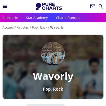
menu
newsletter
search
Billetterie
Star Academy
Charts français
Accueil
/
Artistes
/
Pop, Rock
/
Wavorly
Wavorly
Pop, Rock