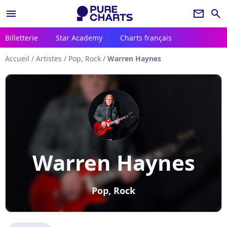
menu
newsletter
search
Billetterie
Star Academy
Charts français
Accueil
/
Artistes
/
Pop, Rock
/
Warren Haynes
Warren Haynes
Pop, Rock