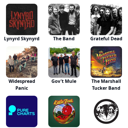
Lynyrd Skynyrd
The Band
Grateful Dead
Widespread
Gov't Mule
The Marshall
Panic
Tucker Band