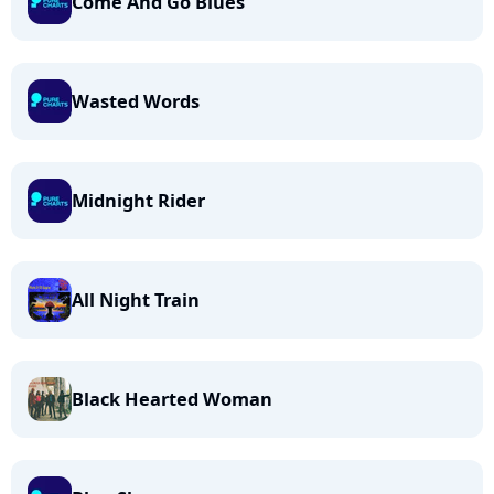
Come And Go Blues
Wasted Words
Midnight Rider
All Night Train
Black Hearted Woman