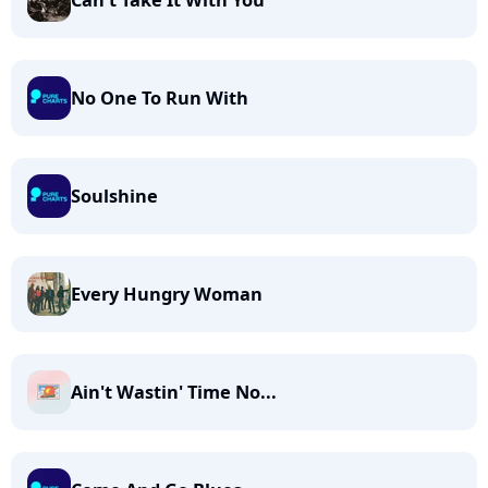
Can't Take It With You
No One To Run With
Soulshine
Every Hungry Woman
Ain't Wastin' Time No...