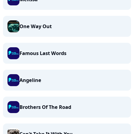
One Way Out
Famous Last Words
Angeline
Brothers Of The Road