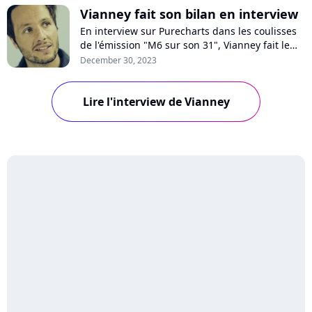
Vianney fait son bilan en interview
En interview sur Purecharts dans les coulisses
de l'émission "M6 sur son 31", Vianney fait le
bilan de son année 2023, riche de l'album à
December 30, 2023
succès "A 2 à 3', composé de duos et trios, et sa
volonté d'arrêter les tournées. Il se confie sur
ses derniers mois intenses et sur ses projets
Lire l'interview de Vianney
pour 2024.