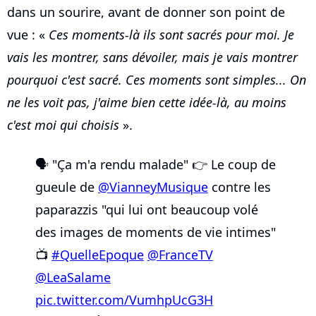
dans un sourire, avant de donner son point de
vue : «
Ces moments-là ils sont sacrés pour moi. Je
vais les montrer, sans dévoiler, mais je vais montrer
pourquoi c'est sacré. Ces moments sont simples... On
ne les voit pas, j'aime bien cette idée-là, au moins
c'est moi qui choisis
».
🗣️ "Ça m'a rendu malade" 👉 Le coup de
gueule de
@VianneyMusique
contre les
paparazzis "qui lui ont beaucoup volé
des images de moments de vie intimes"
📺
#QuelleEpoque
@FranceTV
@LeaSalame
pic.twitter.com/VumhpUcG3H