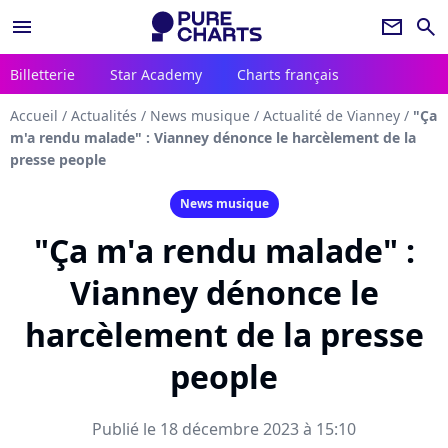
menu
newsletter
search
Billetterie
Star Academy
Charts français
Accueil
/
Actualités
/
News musique
/
Actualité de Vianney
/
"Ça
m'a rendu malade" : Vianney dénonce le harcèlement de la
presse people
News musique
"Ça m'a rendu malade" :
Vianney dénonce le
harcèlement de la presse
people
Publié le 18 décembre 2023 à 15:10