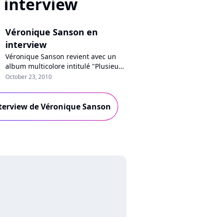
interview
Véronique Sanson en
interview
Véronique Sanson revient avec un
album multicolore intitulé "Plusieurs
lunes", dans les bacs et en
October 23, 2010
téléchargement sur toutes les
plateformes lundi prochain, le 25
octobre. Souriante comme toujours,
interview de Véronique Sanson
disponible et chaleureuse : nous
l'avons rencontrée, à quelques mois
d'un Olympia et d'une tournée dans
toute...