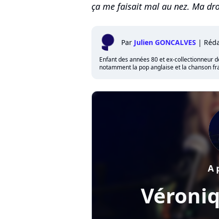
ça me faisait mal au nez. Ma drog
Par
Julien GONCALVES
|
Réda
Enfant des années 80 et ex-collectionneur de 
notamment la pop anglaise et la chanson fra
A 
Véroni