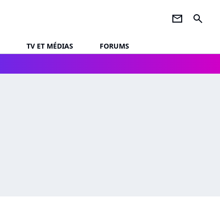
newsletter
search
TV ET MÉDIAS
FORUMS