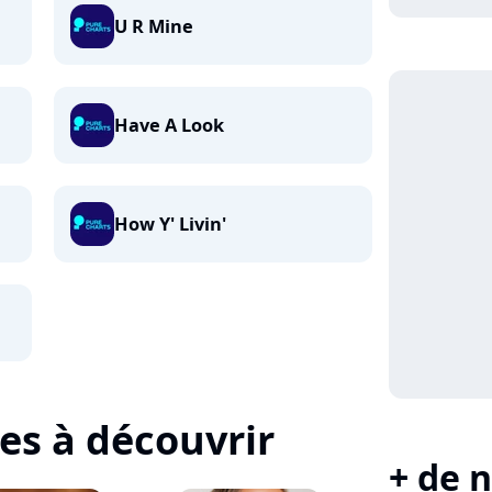
U R Mine
Have A Look
How Y' Livin'
tes à découvrir
+ de n