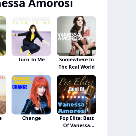
nessa Amorosi
f
Turn To Me
Somewhere In
The Real World
e
Change
Pop Elite: Best
Of Vanessa
Am...