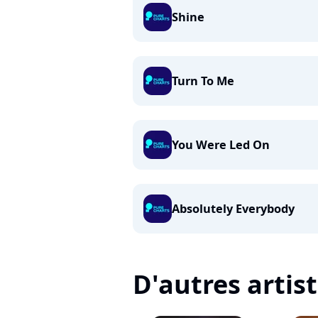
Shine
Turn To Me
You Were Led On
Absolutely Everybody
D'autres artis