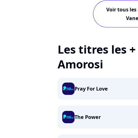
Voir tous les
Vane
Les titres les 
Amorosi
Pray For Love
The Power