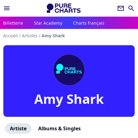
menu
newsletter
search
Billetterie
Star Academy
Charts français
Accueil
/
Artistes
/
Amy Shark
Amy Shark
Artiste
Albums & Singles