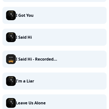
I Got You
I Said Hi
I Said Hi - Recorded...
I'm a Liar
Leave Us Alone