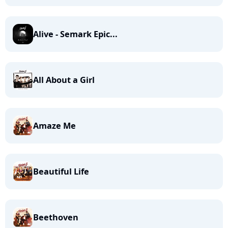
Alive - Semark Epic...
All About a Girl
Amaze Me
Beautiful Life
Beethoven