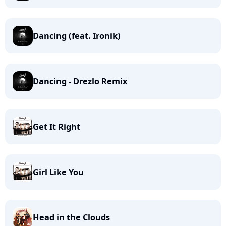
Dancing (feat. Ironik)
Dancing - Drezlo Remix
Get It Right
Girl Like You
Head in the Clouds