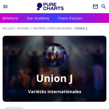
menu
newsletter
search
Billetterie
Star Academy
Charts français
Accueil
/
Artistes
/
Variétés internationales
/
Union J
Union J
Variétés internationales