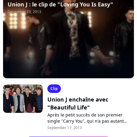
Union J : le clip de "Loving You Is Easy"
December 10, 2013
Clip
Union J enchaîne avec
"Beautiful Life"
Après le petit succès de son premier
single "Carry You", qui n'a pas autant
brillé que prévu dans les charts anglais,
September 17, 2013
le boys band Union J espère frapper...