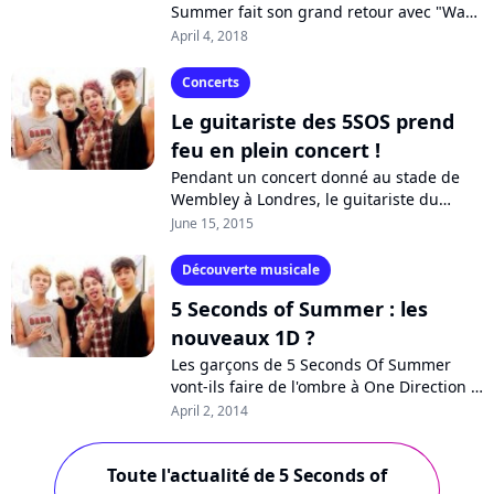
Summer fait son grand retour avec "Want
You Back", premier single en deux ans.
April 4, 2018
Loin de l'image boys band qu'on leur...
Concerts
Le guitariste des 5SOS prend
feu en plein concert !
Pendant un concert donné au stade de
Wembley à Londres, le guitariste du
groupe 5 Seconds Of Summer a été
June 15, 2015
victime d'un incident. Michael Clifford a
vu...
Découverte musicale
5 Seconds of Summer : les
nouveaux 1D ?
Les garçons de 5 Seconds Of Summer
vont-ils faire de l'ombre à One Direction ?
Originaires d'Australie, Michael, Luke,
April 2, 2014
Calum et Ashton sont en train
d'enflammer...
Toute l'actualité de 5 Seconds of