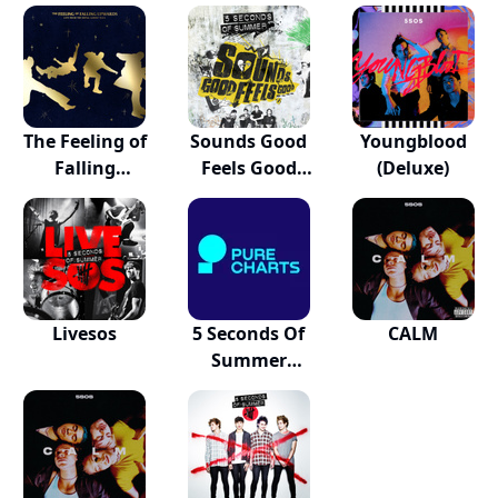
The Feeling of
Sounds Good
Youngblood
Falling
Feels Good
(Deluxe)
Upward...
(Deluxe)
Livesos
5 Seconds Of
CALM
Summer
(version...