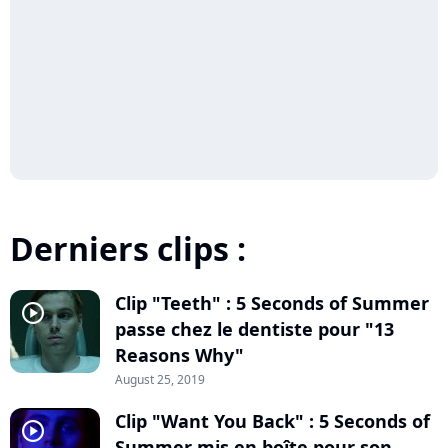
Derniers clips :
Clip "Teeth" : 5 Seconds of Summer
player2
passe chez le dentiste pour "13
Reasons Why"
August 25, 2019
Clip "Want You Back" : 5 Seconds of
player2
Summer mis en boîte pour son