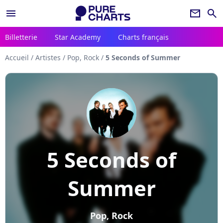
menu
newsletter
search
Billetterie
Star Academy
Charts français
Accueil
/
Artistes
/
Pop, Rock
/
5 Seconds of Summer
5 Seconds of
Summer
Pop, Rock