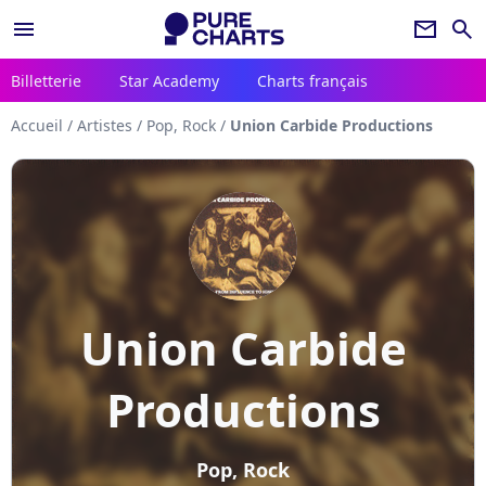
menu
newsletter
search
Billetterie
Star Academy
Charts français
Accueil
/
Artistes
/
Pop, Rock
/
Union Carbide Productions
Union Carbide
Productions
Pop, Rock