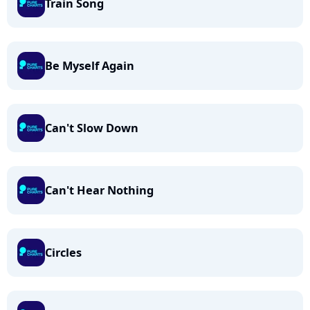
Train Song
Be Myself Again
Can't Slow Down
Can't Hear Nothing
Circles