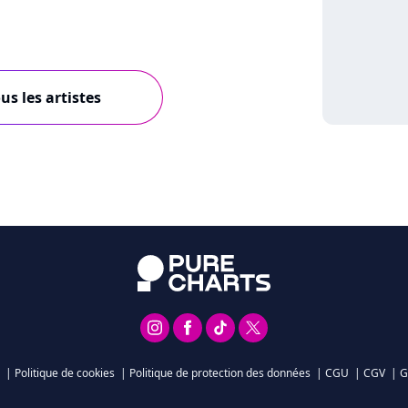
us les artistes
|
Politique de cookies
|
Politique de protection des données
|
CGU
|
CGV
|
G