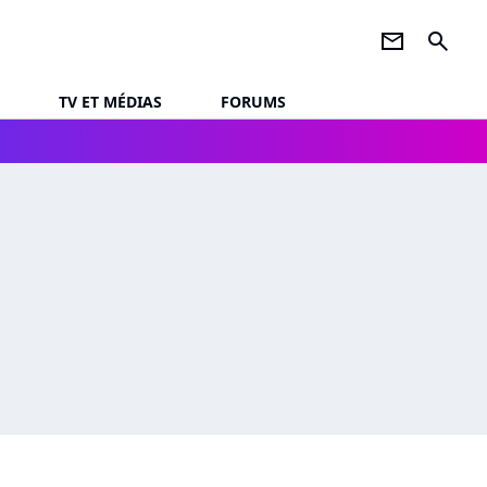
newsletter
search
TV ET MÉDIAS
FORUMS