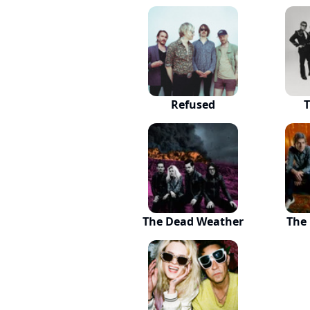
Refused
T
The Dead Weather
The