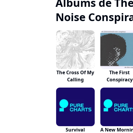
Albums de The 
Noise Conspir
The Cross Of My
The First
Calling
Conspiracy
Survival
A New Morni