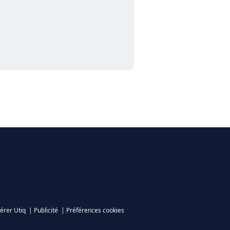
érer Utiq
|
Publicité
|
Préférences cookies