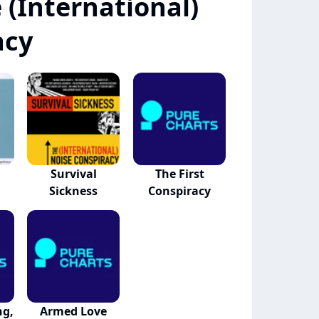
(International)
acy
Survival
The First
Sickness
Conspiracy
ng,
Armed Love