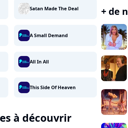
+ de n
Satan Made The Deal
A Small Demand
All In All
This Side Of Heaven
tes à découvrir