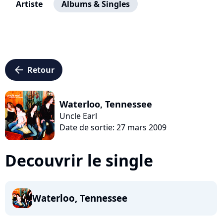
Artiste
Albums & Singles
arrow_left
Retour
Waterloo, Tennessee
Uncle Earl
Date de sortie: 27 mars 2009
Decouvrir le single
Waterloo, Tennessee