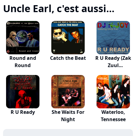
Uncle Earl, c'est aussi...
Round and
Catch the Beat
R U Ready (Zak
Round
Zuul
Playgroun...
R U Ready
She Waits For
Waterloo,
Night
Tennessee