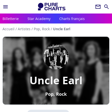
menu
newsletter
search
Billetterie
Star Academy
Charts français
Accueil
/
Artistes
/
Pop, Rock
/
Uncle Earl
Uncle Earl
Pop, Rock