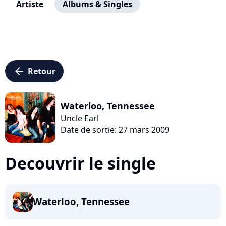
Artiste
Albums & Singles
arrow_left
Retour
Waterloo, Tennessee
Uncle Earl
Date de sortie: 27 mars 2009
Decouvrir le single
Waterloo, Tennessee