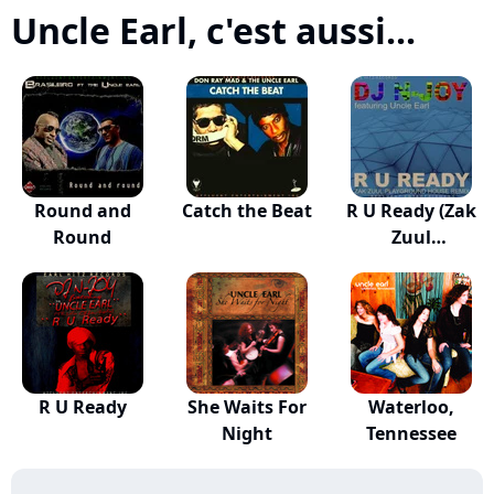
Uncle Earl, c'est aussi...
Round and
Catch the Beat
R U Ready (Zak
Round
Zuul
Playgroun...
R U Ready
She Waits For
Waterloo,
Night
Tennessee