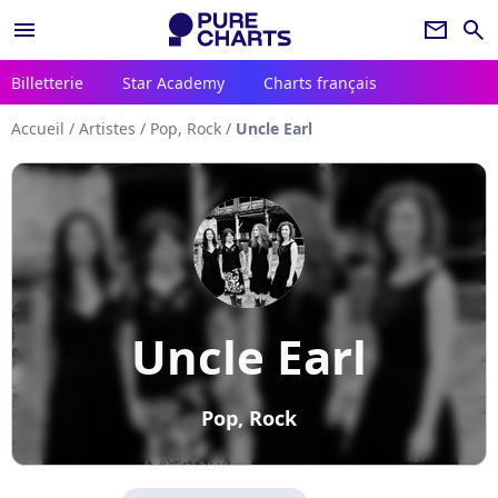
menu
newsletter
search
Billetterie
Star Academy
Charts français
Accueil
/
Artistes
/
Pop, Rock
/
Uncle Earl
Uncle Earl
Pop, Rock