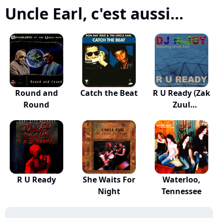
Uncle Earl, c'est aussi...
Round and
Catch the Beat
R U Ready (Zak
Round
Zuul
Playgroun...
R U Ready
She Waits For
Waterloo,
Night
Tennessee