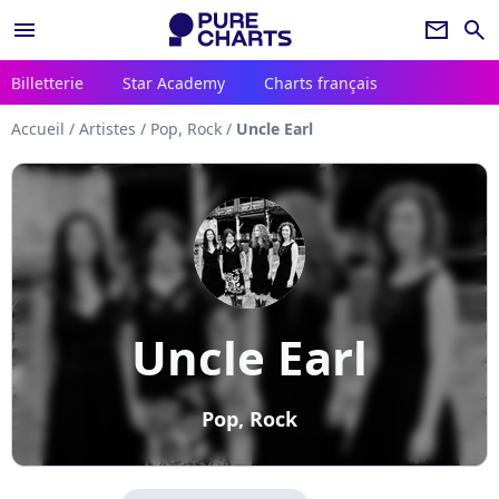
menu
newsletter
search
Billetterie
Star Academy
Charts français
Accueil
/
Artistes
/
Pop, Rock
/
Uncle Earl
Uncle Earl
Pop, Rock