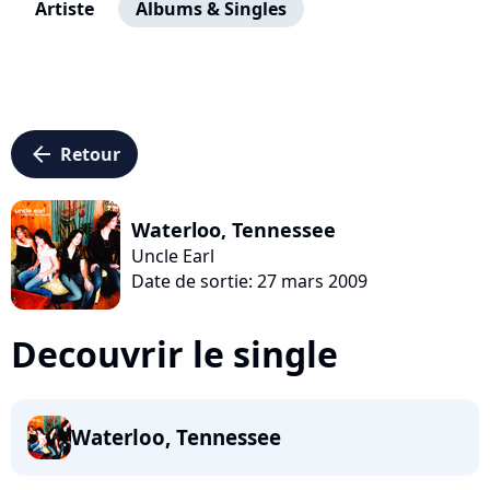
Artiste
Albums & Singles
arrow_left
Retour
Waterloo, Tennessee
Uncle Earl
Date de sortie: 27 mars 2009
Decouvrir le single
Waterloo, Tennessee