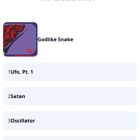
Godlike Snake
1
Ufo, Pt. 1
2
Satan
3
Oscillator