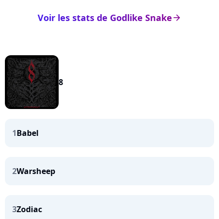
Voir les stats de Godlike Snake
arrow_right
8
1
Babel
2
Warsheep
3
Zodiac