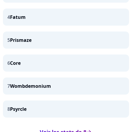
4
Fatum
5
Prismaze
6
Core
7
Wombdemonium
8
Psyrcle