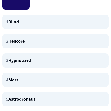
1
Blind
2
Hellcore
3
Hypnotized
4
Mars
5
Astrodronaut