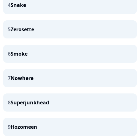
4
Snake
5
Zerosette
6
Smoke
7
Nowhere
8
Superjunkhead
9
Hozomeen