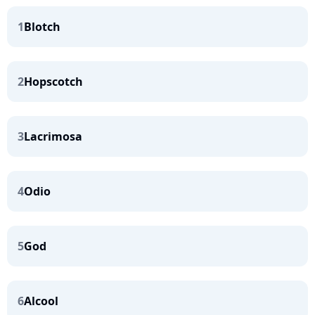
1
Blotch
2
Hopscotch
3
Lacrimosa
4
Odio
5
God
6
Alcool