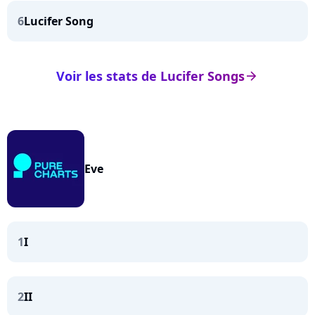
6
Lucifer Song
Voir les stats de Lucifer Songs
arrow_right
Eve
1
I
2
II