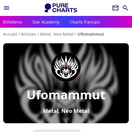
menu
newsletter
search
Billetterie
Star Academy
Charts français
Accueil
/
Artistes
/
Metal, Neo Metal
/
Ufomammut
Ufomammut
Metal, Neo Metal