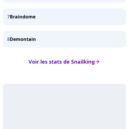
7
Braindome
8
Demontain
Voir les stats de Snailking
arrow_right