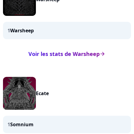
1
Warsheep
Voir les stats de Warsheep
arrow_right
Ecate
1
Somnium