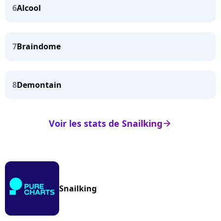
6
Alcool
7
Braindome
8
Demontain
Voir les stats de Snailking
arrow_right
Snailking