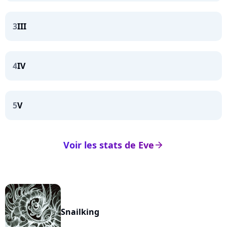
3
III
4
IV
5
V
Voir les stats de Eve
arrow_right
Snailking