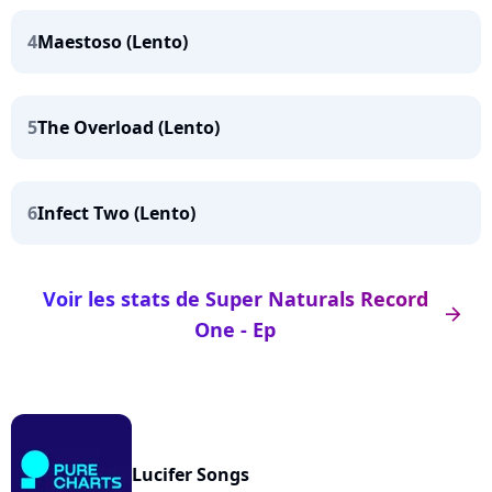
4
Maestoso (Lento)
5
The Overload (Lento)
6
Infect Two (Lento)
Voir les stats de Super Naturals Record
arrow_right
One - Ep
Lucifer Songs