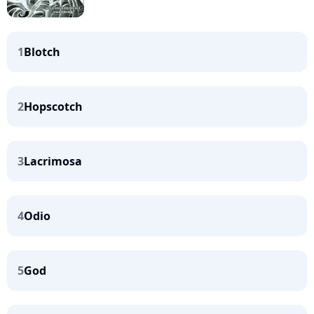
1
Blotch
2
Hopscotch
3
Lacrimosa
4
Odio
5
God